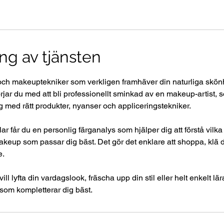
ng av tjänsten
och makeuptekniker som verkligen framhäver din naturliga skönh
jar du med att bli professionellt sminkad av en makeup-artist, 
 med rätt produkter, nyanser och appliceringstekniker.
 får du en personlig färganalys som hjälper dig att förstå vilka 
eup som passar dig bäst. Det gör det enklare att shoppa, klä d
e.
vill lyfta din vardagslook, fräscha upp din stil eller helt enkelt l
 som kompletterar dig bäst.