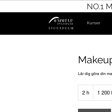
NO.1 
Kurser
Makeup
Lär dig göra din ma
1 200
svenska
2 h
2
1 200 
kronor
h