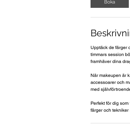
Boka
Beskrivni
Upptäck de färger 
timmars session bör
framhäver dina drag
När makeupen är klar
accessoarer och mak
med självförtroend
Perfekt för dig som 
färger och tekniker