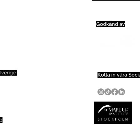
Godkänd av
 Sverige
Kolla in våra Soci
00