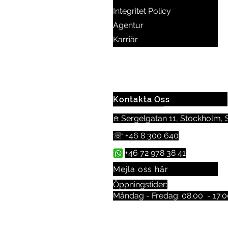
Integritet Policy
Agentur
Karriär
Kontakta Oss
𖠿 Sergelgatan 11, Stockholm,
☏
+46 8 300 640
+46 72 978 38 41
Mejla oss här
Öppningstider:
Måndag - Fredag: 08.00 - 17.