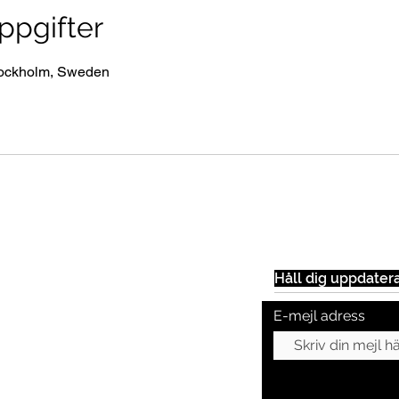
ppgifter
tockholm, Sweden
Håll dig uppdater
E-mejl adress