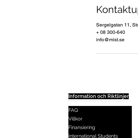
Kontaktu
Sergelgatan 11, S
+ 08 300-640
info@mist.se
Information och Riktlinjer
FAQ
Villkor
Finansiering
International Students