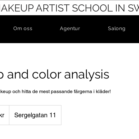
MAKEUP ARTIST SCHOOL IN 
Om oss
Agentur
Salong
 and color analysis
keup och hitta de mest passande färgerna i kläder!
kr
Sergelgatan 11