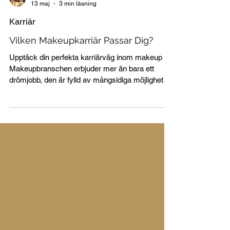
Miranda Karlsson
13 maj
3 min läsning
Karriär
Vilken Makeupkarriär Passar Dig?
Upptäck din perfekta karriärväg inom makeup
Makeupbranschen erbjuder mer än bara ett
drömjobb, den är fylld av mångsidiga möjligheter
anpassade efter din personlighet, dina passioner
och din livsstil. Oavsett om du ser dig själv
bakom kulisserna på Fashion Week, skapa
tidlösa brudlooker eller inspirera nästa generation
av makeupartister, finns det en roll som passar
just dig. I denna guide hjälper Miranda dig att
utforska fem unika karriärvägar inom makeup
och hur du hittar d