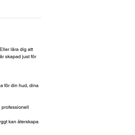
ller lära dig att
r skapad just för
a för din hud, dina
 professionell
yggt kan återskapa