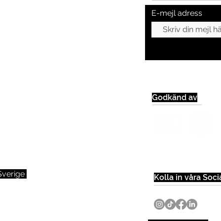
E-mejl adress
Godkänd av
 Sverige
Kolla in våra Soci