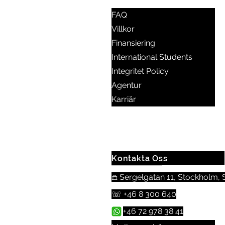
FAQ
Villkor
Finansiering
International Students
Integritet Policy
Agentur
Karriär
Kontakta Oss
𖠿 Sergelgatan 11, Stockholm,
☏
+46 8 300 640
+46 72 978 38 41