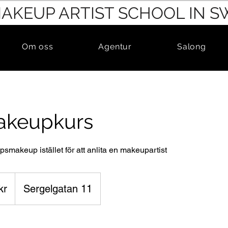
MAKEUP ARTIST SCHOOL IN 
Om oss
Agentur
Salong
akeupkurs
psmakeup istället för att anlita en makeupartist
kr
Sergelgatan 11