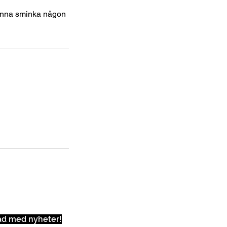
 kunna sminka någon
ad med nyheter!