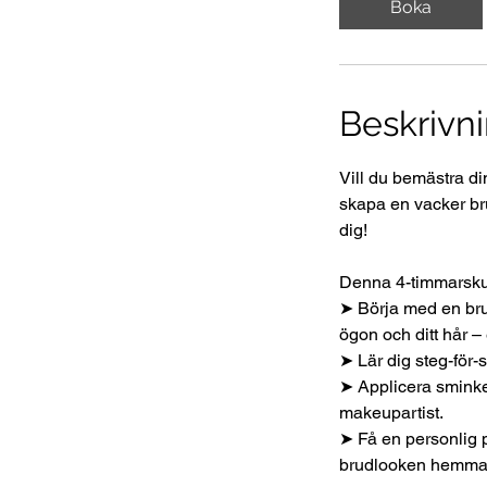
Boka
Beskrivni
Vill du bemästra din
skapa en vacker br
dig!
Denna 4-timmarskur
➤ Börja med en brud
ögon och ditt hår – 
➤ Lär dig steg-för-s
➤ Applicera sminke
makeupartist.
➤ Få en personlig p
brudlooken hemma 