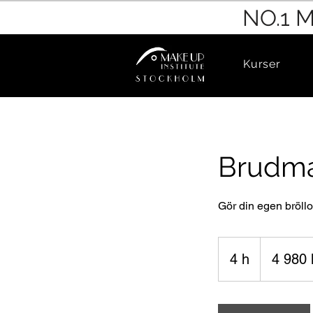
NO.1 
Kurser
Brudm
Gör din egen bröllo
4 980
svenska
4 h
4
4 980 
kronor
h