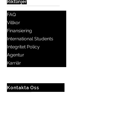
Riktlinjer
FAQ
Villkor
Finansiering
International Students
Integritet Policy
Agentur
Karriär
Kontakta Oss
𖠿 Sergelgatan 11, Stockholm,
Sverige
☏
+46 8 300 640
+46 72 978 38 41