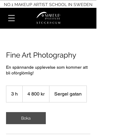
NO.1 MAKEUP ARTIST SCHOOL IN SWEDEN
Fine Art Photography
En spännande upplevelse som kommer att
bli oförglömlig!
4 800
svenska
3 h
3
4 800 kr
Sergel gatan
kronor
h
Boka