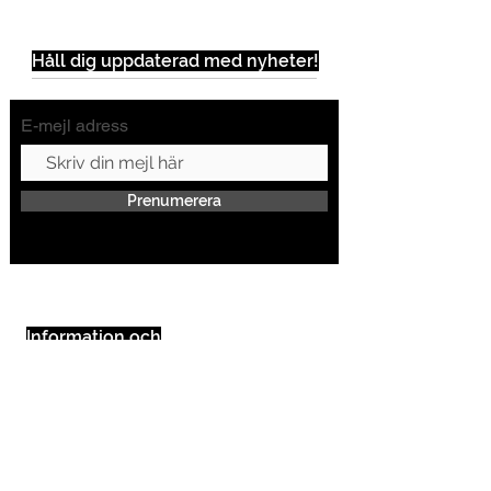
Håll dig uppdaterad med nyheter!
E-mejl adress
Prenumerera
Information och
Riktlinjer
FAQ
Villkor
Finansiering