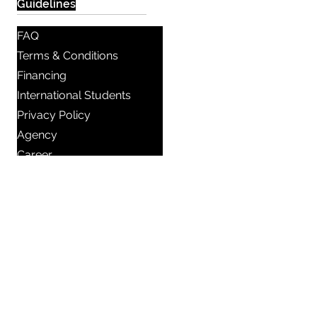
Guidelines
FAQ
Terms & Conditions
Financing
International Students
Privacy Policy
Agency
Career
Contact Us
𖠿 Sergelgatan 11, Stockholm,
Sweden.​​
☏
+46 8 300 640
+46 72 978 38 41