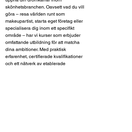
skönhetsbranchen. Oavsett vad du vill 
göra – resa världen runt som 
makeupartist, starta eget företag eller 
specialisera dig inom ett specifikt 
område – har vi kurser som erbjuder 
omfattande utbildning för att matcha 
dina ambitioner. Med praktisk 
erfarenhet, certifierade kvalifikationer 
och ett nätverk av etablerade 
yrkesverksamma inom branschen 
kommer du vara väl förberedd för att 
göra succé i den snabbrörliga 
makeupvärlden. Starta din resa nu och 
närma dig målet att bli en framstående 
expert inom skönhetsindustrin.
Makeup Artists
Makeup Utbildning
Smink kurserna
Makeupartistkarriär
Makeup Utbildning