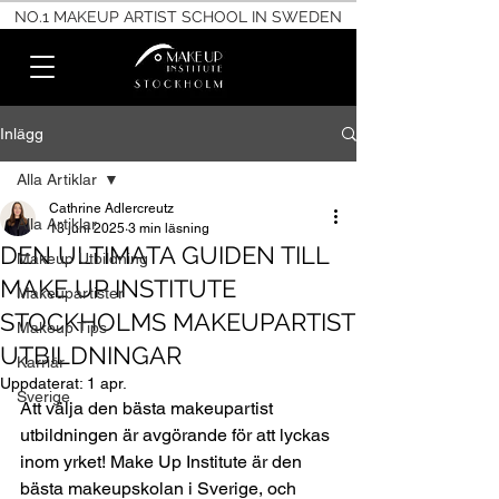
NO.1 MAKEUP ARTIST SCHOOL IN SWEDEN
Inlägg
Alla Artiklar
Cathrine Adlercreutz
Alla Artiklar
13 juni 2025
3 min läsning
DEN ULTIMATA GUIDEN TILL
Makeup Utbildning
MAKE UP INSTITUTE
Makeupartister
STOCKHOLMS MAKEUPARTIST
Makeup Tips
UTBILDNINGAR
Karriär
Uppdaterat:
1 apr.
Sverige
Att välja den bästa makeupartist 
utbildningen är avgörande för att lyckas 
inom yrket! Make Up Institute är den 
bästa makeupskolan i Sverige, och 